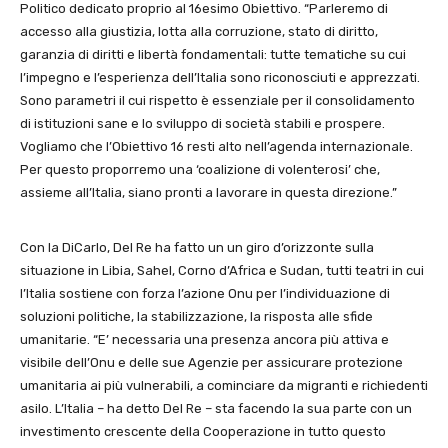
Politico dedicato proprio al 16esimo Obiettivo. “Parleremo di
accesso alla giustizia, lotta alla corruzione, stato di diritto,
garanzia di diritti e libertà fondamentali: tutte tematiche su cui
l’impegno e l’esperienza dell’Italia sono riconosciuti e apprezzati.
Sono parametri il cui rispetto è essenziale per il consolidamento
di istituzioni sane e lo sviluppo di società stabili e prospere.
Vogliamo che l’Obiettivo 16 resti alto nell’agenda internazionale.
Per questo proporremo una ‘coalizione di volenterosi’ che,
assieme all’Italia, siano pronti a lavorare in questa direzione.”
Con la DiCarlo, Del Re ha fatto un un giro d’orizzonte sulla
situazione in Libia, Sahel, Corno d’Africa e Sudan, tutti teatri in cui
l’Italia sostiene con forza l’azione Onu per l’individuazione di
soluzioni politiche, la stabilizzazione, la risposta alle sfide
umanitarie. “E’ necessaria una presenza ancora più attiva e
visibile dell’Onu e delle sue Agenzie per assicurare protezione
umanitaria ai più vulnerabili, a cominciare da migranti e richiedenti
asilo. L’Italia – ha detto Del Re – sta facendo la sua parte con un
investimento crescente della Cooperazione in tutto questo