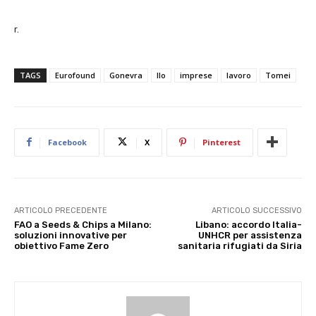
r.
TAGS
Eurofound
Gonevra
Ilo
imprese
lavoro
Tomei
Facebook
X
Pinterest
ARTICOLO PRECEDENTE
ARTICOLO SUCCESSIVO
FAO a Seeds & Chips a Milano:
Libano: accordo Italia-
soluzioni innovative per
UNHCR per assistenza
obiettivo Fame Zero
sanitaria rifugiati da Siria