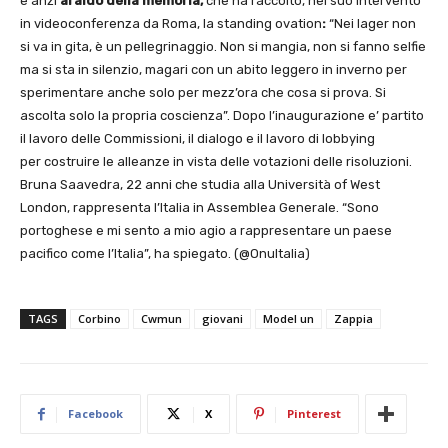
e anzi
araldo della memoria,
che ha raccolto, nel suo intervento
in videoconferenza da Roma, la standing ovation
:
“Nei lager non
si va in gita, è un pellegrinaggio. Non si mangia, non si fanno selfie
ma si sta in silenzio, magari con un abito leggero in inverno per
sperimentare anche solo per mezz’ora che cosa si prova. Si
ascolta solo la propria coscienza”. Dopo l’inaugurazione e’ partito
il lavoro delle Commissioni, il dialogo e il lavoro di lobbying
per costruire le alleanze in vista delle votazioni delle risoluzioni.
Bruna Saavedra, 22 anni che studia alla Università of West
London, rappresenta l’Italia in Assemblea Generale. “Sono
portoghese e mi sento a mio agio a rappresentare un paese
pacifico come l’Italia”, ha spiegato. (@OnuItalia)
TAGS
Corbino
Cwmun
giovani
Model un
Zappia
Facebook
X
Pinterest