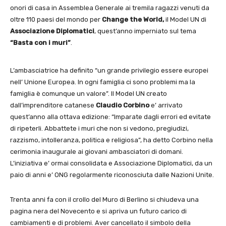
onori di casa in Assemblea Generale ai tremila ragazzi venuti da
oltre 110 paesi del mondo per
Change the World,
il Model UN di
Associazione Diplomatici
, quest’anno imperniato sul tema
“Basta con i muri”
.
L’ambasciatrice ha definito “un grande privilegio essere europei
nell’ Unione Europea. In ogni famiglia ci sono problemi ma la
famiglia è comunque un valore”. Il Model UN creato
dall’imprenditore catanese
Claudio Corbino
e’ arrivato
quest’anno alla ottava edizione: “Imparate dagli errori ed evitate
di ripeterli. Abbattete i muri che non si vedono, pregiudizi,
razzismo, intolleranza, politica e religiosa”, ha detto Corbino nella
cerimonia inaugurale ai giovani ambasciatori di domani.
L’iniziativa e’ ormai consolidata e Associazione Diplomatici, da un
paio di anni e’ ONG regolarmente riconosciuta dalle Nazioni Unite.
Trenta anni fa con il crollo del Muro di Berlino si chiudeva una
pagina nera del Novecento e si apriva un futuro carico di
cambiamenti e di problemi. Aver cancellato il simbolo della