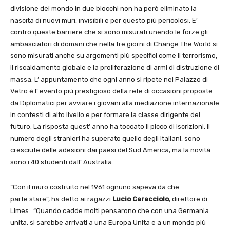
divisione del mondo in due blocchi non ha però eliminato la
nascita di nuovi muri, invisibili e per questo più pericolosi. E’
contro queste barriere che si sono misurati unendo le forze gli
ambasciatori di domani che nella tre giorni di Change The World si
sono misurati anche su argomenti più specifici come il terrorismo,
il riscaldamento globale e la proliferazione di armi di distruzione di
massa. L’ appuntamento che ogni anno si ripete nel Palazzo di
Vetro è l’ evento più prestigioso della rete di occasioni proposte
da Diplomatici per avviare i giovani alla mediazione internazionale
in contesti di alto livello e per formare la classe dirigente del
futuro. La risposta quest’ anno ha toccato il picco di iscrizioni, il
numero degli stranieri ha superato quello degli italiani, sono
cresciute delle adesioni dai paesi del Sud America, ma la novità
sono i 40 studenti dall’ Australia.
“Con il muro costruito nel 1961 ognuno sapeva da che
parte stare”, ha detto ai ragazzi
Lucio Caracciolo
, direttore di
Limes : “Quando cadde molti pensarono che con una Germania
unita, si sarebbe arrivati a una Europa Unita e a un mondo più