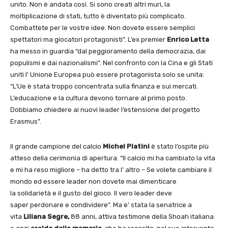
unito. Non è andata così. Si sono creati altri muri, la
moltiplicazione di stati, tutto è diventato più complicato.
Combattete per le vostre idee. Non dovete essere semplici
spettatori ma giocatori protagonisti”. L’ex premier
Enrico Letta
ha messo in guardia “dal peggioramento della democrazia, dai
populismi e dai nazionalismi”. Nel confronto con la Cina e gli Stati
uniti l’ Unione Europea può essere protagonista solo se unita:
“L’Ue è stata troppo concentrata sulla finanza e sui mercati.
L’educazione e la cultura devono tornare al primo posto.
Dobbiamo chiedere ai nuovi leader l’estensione del progetto
Erasmus”.
Il grande campione del calcio
Michel Platini
è stato l’ospite più
atteso della cerimonia di apertura. “Il calcio mi ha cambiato la vita
e mi ha reso migliore – ha detto tra l’ altro – Se volete cambiare il
mondo ed essere leader non dovete mai dimenticare
la solidarietà e il gusto del gioco. Il vero leader deve
saper perdonare e condividere”. Ma e’ stata la senatrice a
vita
Liliana Segre,
88 anni, attiva testimone della Shoah italiana