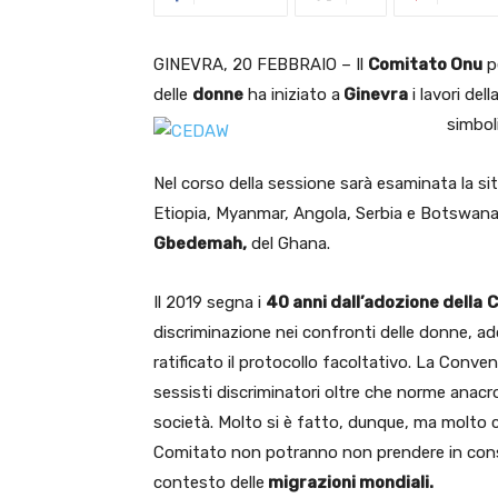
GINEVRA, 20 FEBBRAIO – Il
Comitato Onu
pe
delle
donne
ha iniziato a
Ginevra
i lavori del
simbol
Nel corso della sessione sarà esaminata la si
Etiopia, Myanmar, Angola, Serbia e Botswana.
Gbedemah,
del Ghana.
Il 2019 segna i
40 anni dall’adozione della
C
discriminazione nei confronti delle donne, a
ratificato il protocollo facoltativo. La Conv
sessisti discriminatori oltre che norme anacro
società. Molto si è fatto, dunque, ma molto c’
Comitato non potranno non prendere in cons
contesto delle
migrazioni mondiali.