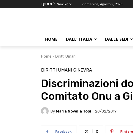
C
domenica, Agosto 9, 2026
8.9
New York
HOME
DALL’ ITALIA
DALLE SEDI
Home
Diritti Umani
DIRITTI UMANI
GINEVRA
Discriminazioni do
Comitato Onu a G
By
Maria Novella Topi
20/02/2019
Facebook
X
Pintere