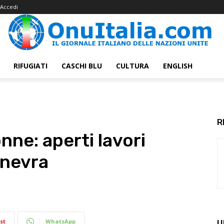
Accedi
RIFUGIATI
CASCHI BLU
CULTURA
ENGLISH
R
nne: aperti lavori
inevra
st
WhatsApp
U