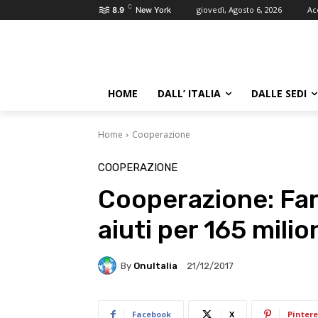
C
giovedì, Agosto 6, 2026
Ac
8.9
New York
HOME
DALL’ ITALIA
DALLE SEDI
Home
Cooperazione
COOPERAZIONE
Cooperazione: Fa
aiuti per 165 milio
By
OnuItalia
21/12/2017
Facebook
X
Pintere