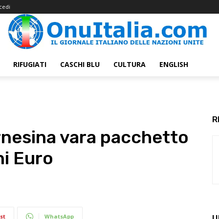
cedi
RIFUGIATI
CASCHI BLU
CULTURA
ENGLISH
R
rnesina vara pacchetto
ni Euro
st
WhatsApp
U