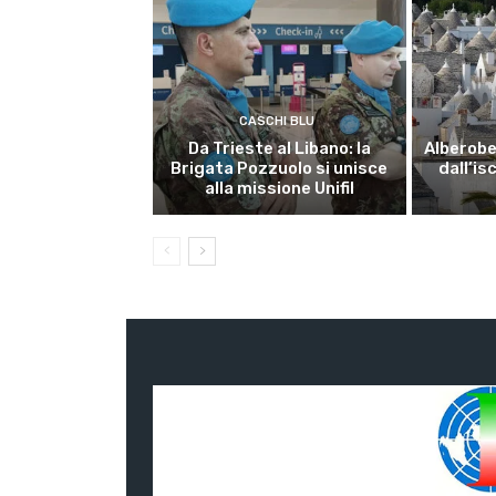
CASCHI BLU
Da Trieste al Libano: la
Alberobel
Brigata Pozzuolo si unisce
dall’is
alla missione Unifil