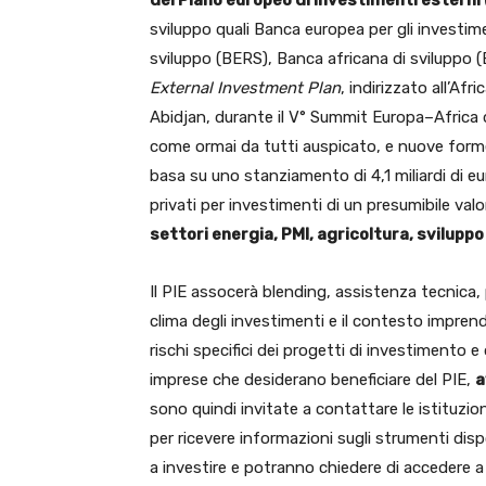
del Piano europeo di investimenti esterni 
sviluppo quali Banca europea per gli investime
sviluppo (BERS), Banca africana di sviluppo 
External Investment Plan
, indirizzato all’Af
Abidjan, durante il V° Summit Europa–Africa 
come ormai da tutti auspicato, e nuove forme d
basa su uno stanziamento di 4,1 miliardi di eu
privati per investimenti di un presumibile va
settori energia, PMI, agricoltura, sviluppo
Il PIE assocerà blending, assistenza tecnica, p
clima degli investimenti e il contesto imprendi
rischi specifici dei progetti di investimento e 
imprese che desiderano beneficiare del PIE,
a
sono quindi invitate a contattare le istituzion
per ricevere informazioni sugli strumenti dispon
a investire e potranno chiedere di accedere a