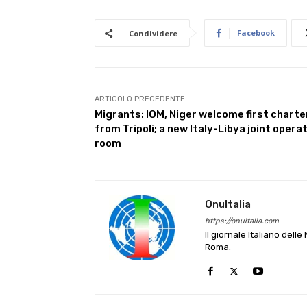
Facebook
Condividere
ARTICOLO PRECEDENTE
Migrants: IOM, Niger welcome first charte
from Tripoli; a new Italy-Libya joint opera
room
OnuItalia
https://onuitalia.com
Il giornale Italiano dell
Roma.