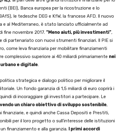
(PIE)
, al pari delle altre grandi istituzioni finanziarie per lo
nti (BEI), Banca europea per la ricostruzione e lo
(BAfS), le tedesche DEG e KfW, la francese AFD. Il nuovo
rica e al Mediterraneo, è stato lanciato ufficialmente ad
di fine novembre 2017.
“Meno aiuti, più investimenti”
,
i partenariato con nuovi strumenti finanziari. Il PIE si
ro, come leva finanziaria per mobilitare finanziamenti
lore complessivo superiore ai 40 miliardi primariamente
nei
 urbano e digitale
.
olitica strategica e dialogo politico per migliorare il
toriale. Un fondo garanzia di 1,5 miliardi di euro coprirà i
quindi di incoraggiare gli investitori a partecipare. Le
vendo un chiaro obiettivo di sviluppo sostenibile
,
i finanziarie, e quindi anche Cassa Depositi e Prestiti,
ibili per il loro progetto o sull’interesse delle istituzioni
 un finanziamento e alla garanzia.
I primi accordi