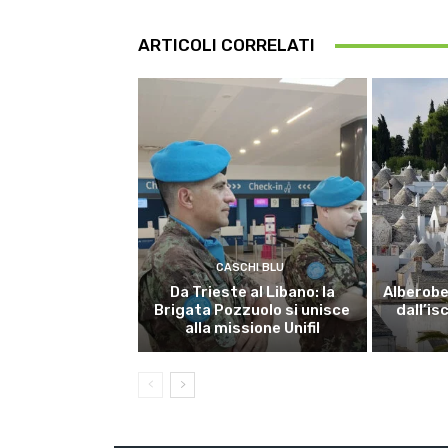
ARTICOLI CORRELATI
CASCHI BLU
Da Trieste al Libano: la
Alberobel
Brigata Pozzuolo si unisce
dall’is
alla missione Unifil