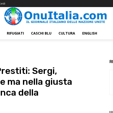
cedi
RIFUGIATI
CASCHI BLU
CULTURA
ENGLISH
R
estiti: Sergi,
e ma nella giusta
anca della
U