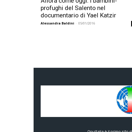
Allora come oggi: i bambini-
profughi del Salento nel
documentario di Yael Katzir
Alessandra Baldini
-
05/01/2016
OnuItalia è il primo sito 