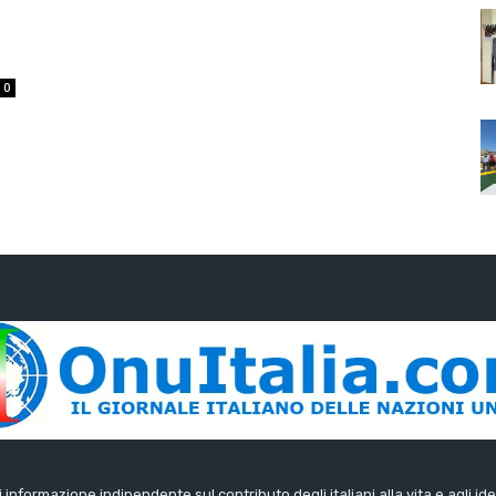
0
di informazione indipendente sul contributo degli italiani alla vita e agli ide