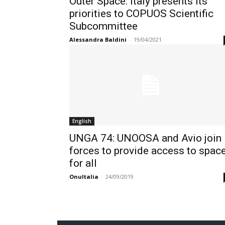
Outer Space: Italy presents its
priorities to COPUOS Scientific
Subcommittee
Alessandra Baldini
-
19/04/2021
English
UNGA 74: UNOOSA and Avio join
forces to provide access to spac
for all
OnuItalia
-
24/09/2019