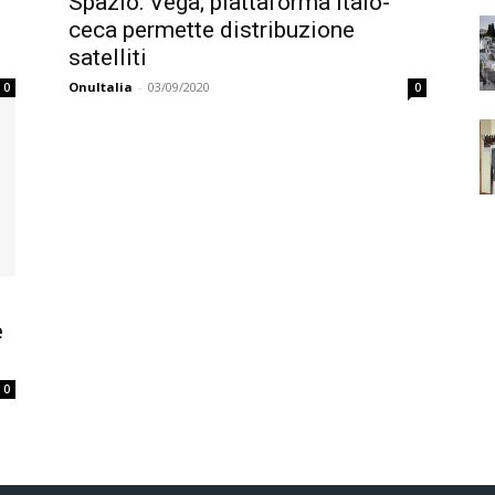
Spazio: Vega; piattaforma italo-
ceca permette distribuzione
satelliti
OnuItalia
-
03/09/2020
0
0
e
0