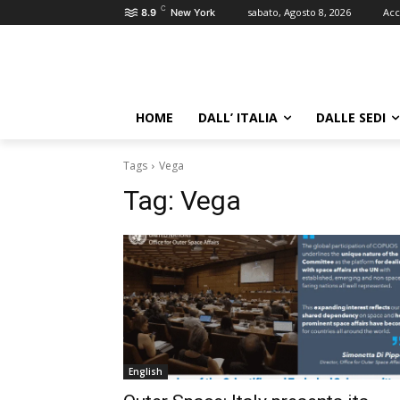
C
sabato, Agosto 8, 2026
Acc
8.9
New York
HOME
DALL’ ITALIA
DALLE SEDI
Tags
Vega
Tag:
Vega
English