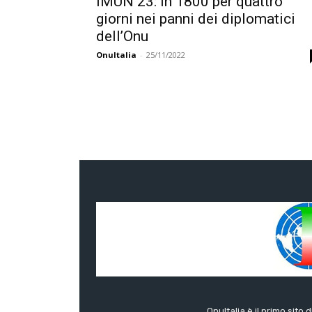
IMUN 23: in 1800 per quattro
giorni nei panni dei diplomatici
dell’Onu
OnuItalia
-
25/11/2022
OnuItalia è il primo sito 