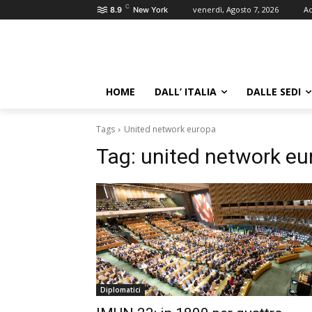
C
venerdì, Agosto 7, 2026
Ac
8.9
New York
HOME
DALL’ ITALIA
DALLE SEDI
Tags
United network europa
Tag:
united network eu
Diplomatici