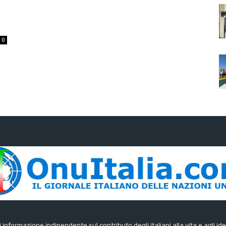
0
di informazione indipendente sul contributo degli italiani alla vita e agli ide