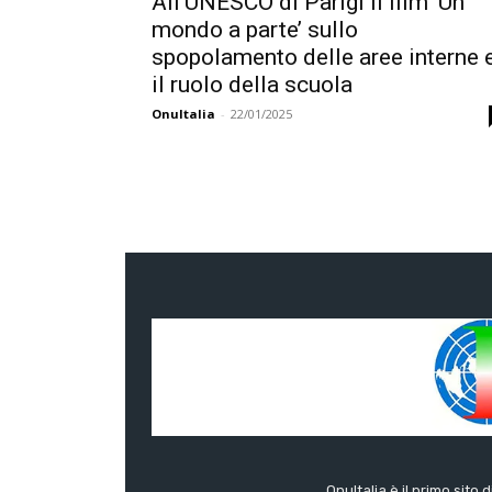
All’UNESCO di Parigi il film ‘Un
mondo a parte’ sullo
spopolamento delle aree interne 
il ruolo della scuola
OnuItalia
-
22/01/2025
OnuItalia è il primo sito 