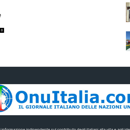
e
0
di informazione indipendente sul contributo degli italiani alla vita e agli ide