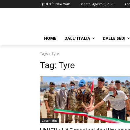
C
sabato, Agosto 8, 2026
Acc
8.9
New York
HOME
DALL’ ITALIA
DALLE SEDI
Tags
Tyre
Tag:
Tyre
Caschi Blu