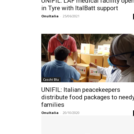
UNIFIL: LAF medical facility ope
in Tyre with ItalBatt support
OnuItalia
-
25/06/2021
Caschi Blu
UNIFIL: Italian peacekeepers
distribute food packages to need
families
OnuItalia
-
20/10/2020