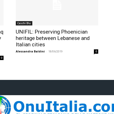
Caschi Blu
aq
UNIFIL: Preserving Phoenician
y
heritage between Lebanese and
Italian cities
Alessandra Baldini
-
18/06/2019
0
0