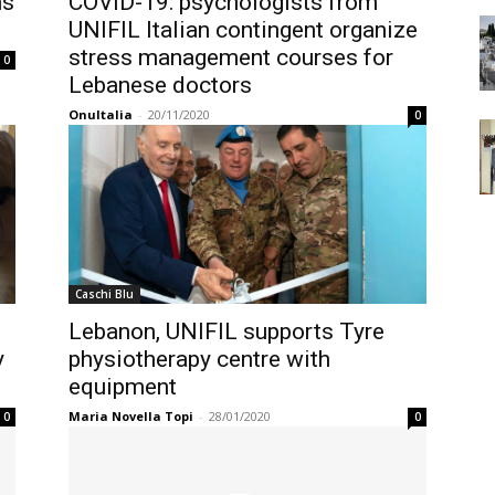
ns
COVID-19: psychologists from
UNIFIL Italian contingent organize
stress management courses for
0
Lebanese doctors
OnuItalia
-
20/11/2020
0
Caschi Blu
Lebanon, UNIFIL supports Tyre
y
physiotherapy centre with
equipment
Maria Novella Topi
-
28/01/2020
0
0