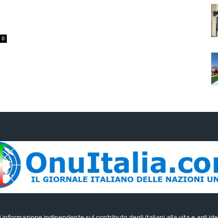
0
di informazione indipendente sul contributo degli italiani alla vita e agli ide