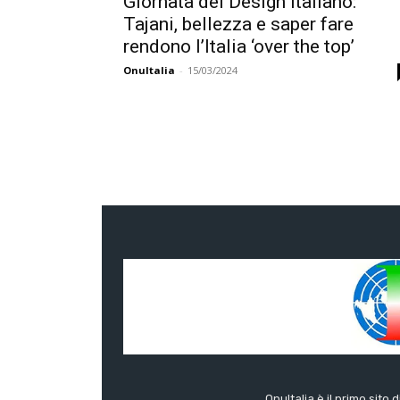
Giornata del Design italiano:
Tajani, bellezza e saper fare
rendono l’Italia ‘over the top’
OnuItalia
-
15/03/2024
OnuItalia è il primo sito 