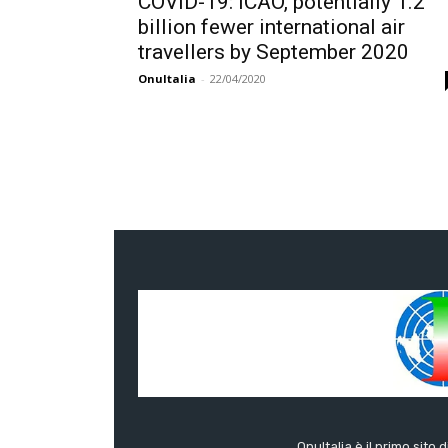
COVID-19: ICAO, potentially 1.2
billion fewer international air
travellers by September 2020
OnuItalia
-
22/04/2020
OnuItalia è il primo sito 