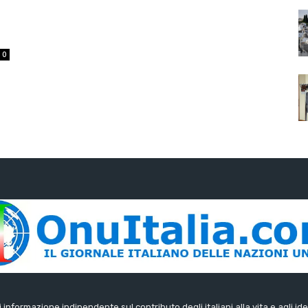
0
di informazione indipendente sul contributo degli italiani alla vita e agli ide