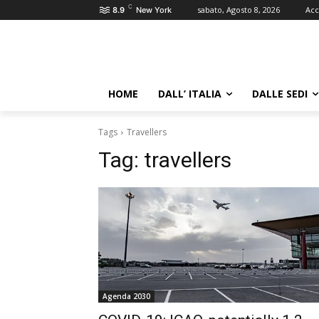
C
sabato, Agosto 8, 2026
Acc
8.9
New York
HOME
DALL’ ITALIA
DALLE SEDI
Tags
Travellers
Tag:
travellers
Agenda 2030