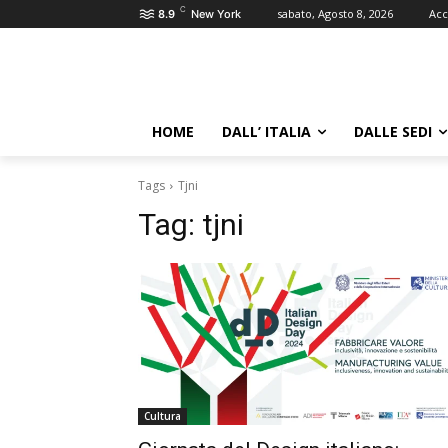
C
sabato, Agosto 8, 2026
Acc
8.9
New York
HOME
DALL’ ITALIA
DALLE SEDI
Tags
Tjni
Tag:
tjni
Cultura