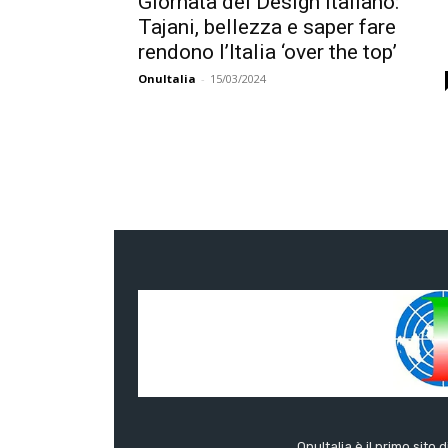
Giornata del Design italiano:
Tajani, bellezza e saper fare
rendono l’Italia ‘over the top’
OnuItalia
-
15/03/2024
OnuItalia è il primo sito 