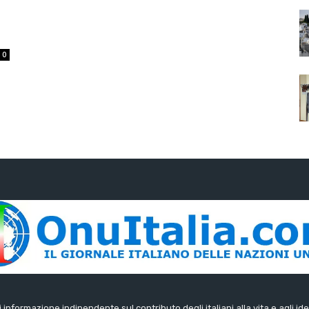
0
di informazione indipendente sul contributo degli italiani alla vita e agli ide