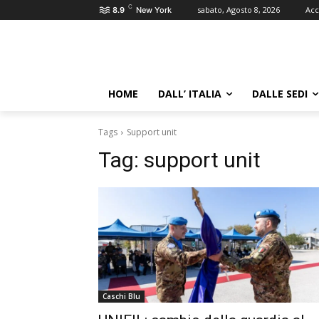
C
sabato, Agosto 8, 2026
Acc
8.9
New York
HOME
DALL’ ITALIA
DALLE SEDI
Tags
Support unit
Tag:
support unit
Caschi Blu