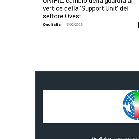
UNIFIL: cambio della guardia al
vertice della ‘Support Unit’ del
settore Ovest
OnuItalia
-
13/02/2025
OnuItalia è il primo sito 