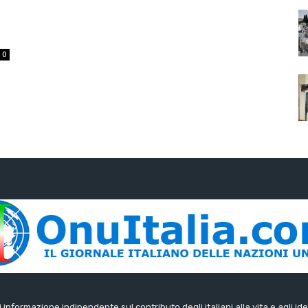
0
di informazione indipendente sul contributo degli italiani alla vita e agli ide