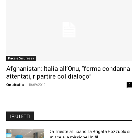
Pace e Sicurezza
Afghanistan: Italia all’Onu, “ferma condanna
attentati, ripartire col dialogo”
OnuItalia
-
10/09/2019
0
I PIÙ LETTI
Da Trieste al Libano: la Brigata Pozzuolo si
unisce alla missione Unifil