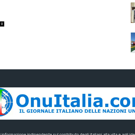
0
di informazione indipendente sul contributo degli italiani alla vita e agli ide