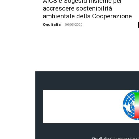
AICS e Sogesid insieme per
accrescere sostenibilità
ambientale della Cooperazione
OnuItalia
-
06/03/2020
OnuItalia è il primo sito 