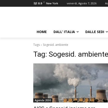
C
venerdì, Agosto 7, 2026
Ac
8.9
New York
HOME
DALL’ ITALIA
DALLE SEDI
Tags
Sogesid. ambiente
Tag:
Sogesid. ambient
Agenda 2030