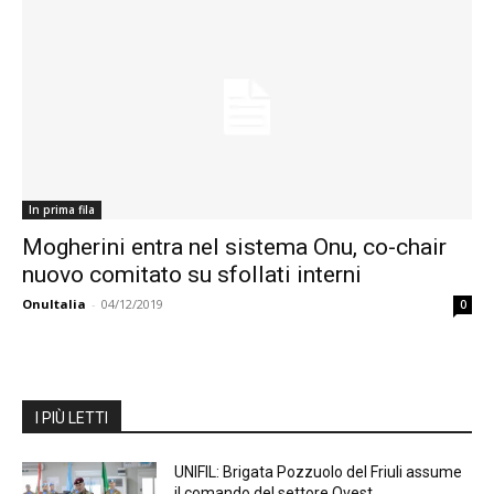
In prima fila
Mogherini entra nel sistema Onu, co-chair
nuovo comitato su sfollati interni
OnuItalia
-
04/12/2019
0
I PIÙ LETTI
UNIFIL: Brigata Pozzuolo del Friuli assume
il comando del settore Ovest