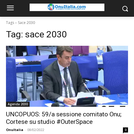
Tags
Sace 2030
Tag:
sace 2030
Agenda 2030
UNCOPUOS: 59/a sessione comitato Onu;
Cortese su studio #OuterSpace
OnuItalia
-
08/02/2022
0