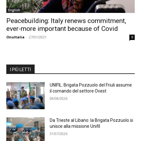
English
Peacebuilding: Italy renews commitment,
ever-more important because of Covid
OnuItalia
-
27/01/2021
0
I PIÙ LETTI
UNIFIL: Brigata Pozzuolo del Friuli assume
il comando del settore Ovest
08/08/2026
Da Trieste al Libano: la Brigata Pozzuolo si
unisce alla missione Unifil
31/07/2026