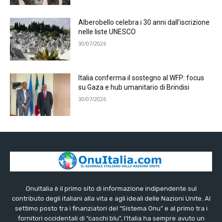
Alberobello celebra i 30 anni dall’iscrizione
nelle liste UNESCO
30/07/2026
Italia conferma il sostegno al WFP: focus
su Gaza e hub umanitario di Brindisi
30/07/2026
OnuItalia è il primo sito di informazione indipendente sul
contributo degli italiani alla vita e agli ideali delle Nazioni Unite. Al
settimo posto tra i finanziatori del “Sistema Onu” e al primo tra i
fornitori occidentali di “caschi blu”, l’Italia ha sempre avuto un