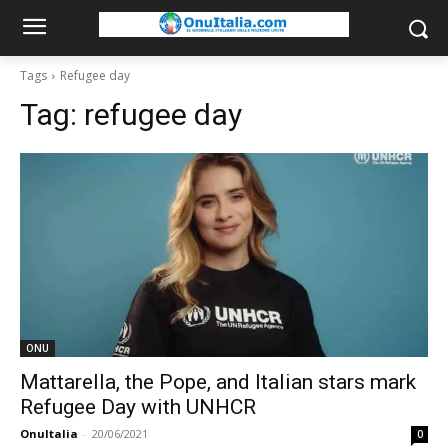
Tags
Refugee day
Tag:
refugee day
ONU
Mattarella, the Pope, and Italian stars mark
Refugee Day with UNHCR
OnuItalia
-
20/06/2021
0