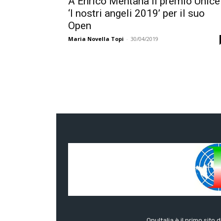
A Enrico Mentana il premio Unice
‘I nostri angeli 2019’ per il suo
Open
Maria Novella Topi
-
30/04/2019
OnuItalia è il primo sito 