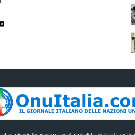
f
0
di informazione indipendente sul contributo degli italiani alla vita e agli ide