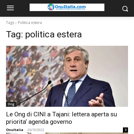
Tags
Politica estera
Tag:
politica estera
Ong
Le Ong di CINI a Tajani: lettera aperta su
priorita’ agenda governo
OnuItalia
-
26/10/2022
0