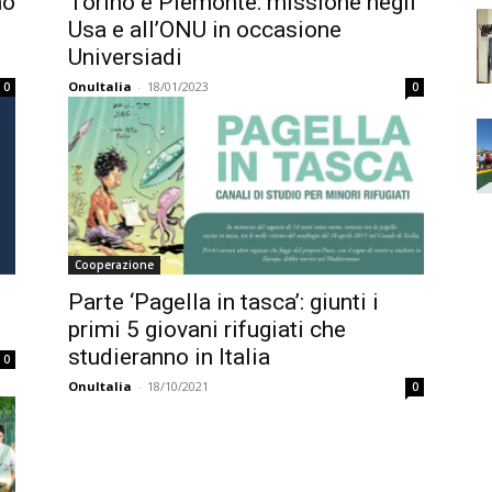
no
Torino e Piemonte: missione negli
Usa e all’ONU in occasione
Universiadi
OnuItalia
-
18/01/2023
0
0
Cooperazione
Parte ‘Pagella in tasca’: giunti i
primi 5 giovani rifugiati che
studieranno in Italia
0
OnuItalia
-
18/10/2021
0