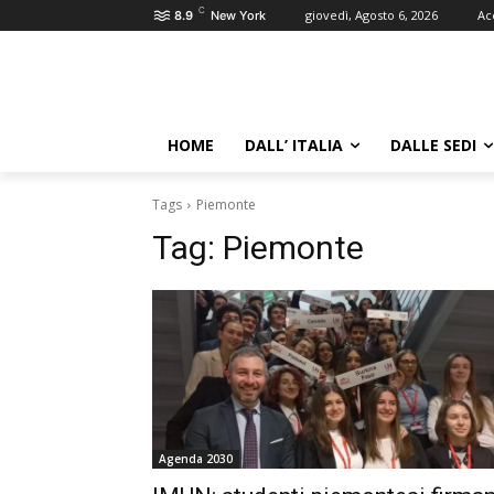
C
giovedì, Agosto 6, 2026
Ac
8.9
New York
HOME
DALL’ ITALIA
DALLE SEDI
Tags
Piemonte
Tag:
Piemonte
Agenda 2030