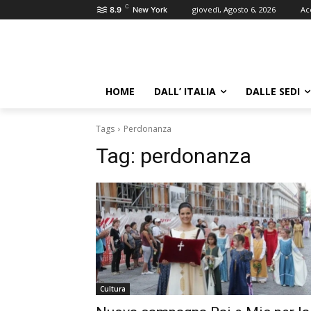
C
giovedì, Agosto 6, 2026
Ac
8.9
New York
HOME
DALL’ ITALIA
DALLE SEDI
Tags
Perdonanza
Tag:
perdonanza
Cultura