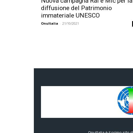
Nuova campagna Rai e Mic per la
diffusione del Patrimonio
immateriale UNESCO
OnuItalia
-
21/10/2021
OnuItalia è il primo sito 