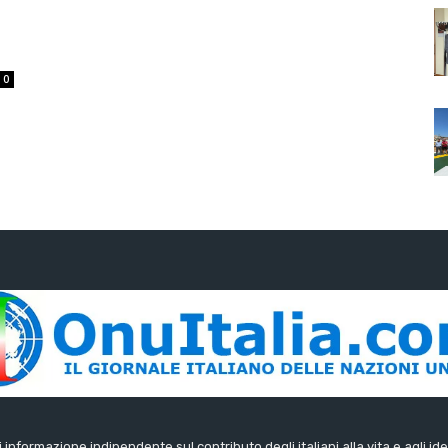
0
di informazione indipendente sul contributo degli italiani alla vita e agli ide