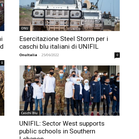
ONU
i
Esercitazione Steel Storm per i
ud
caschi blu italiani di UNIFIL
OnuItalia
-
25/06/2022
0
0
Caschi Blu
UNIFIL: Sector West supports
public schools in Southern