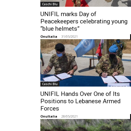
Caschi Blu
UNIFIL marks Day of
Peacekeepers celebrating young
“blue helmets”
OnuItalia
-
31/05/2021
Caschi Blu
UNIFIL Hands Over One of Its
Positions to Lebanese Armed
Forces
OnuItalia
-
28/05/2021