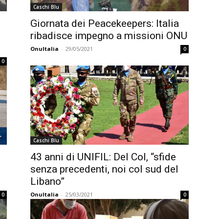
Caschi Blu
Giornata dei Peacekeepers: Italia
ribadisce impegno a missioni ONU
OnuItalia
-
29/05/2021
0
0
Caschi Blu
43 anni di UNIFIL: Del Col, “sfide
senza precedenti, noi col sud del
Libano”
OnuItalia
-
25/03/2021
0
0