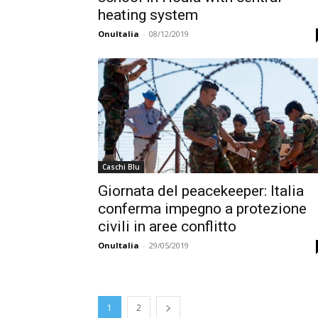
heating system
OnuItalia
-
08/12/2019
Caschi Blu
Giornata del peacekeeper: Italia
conferma impegno a protezione
civili in aree conflitto
OnuItalia
-
29/05/2019
1
2