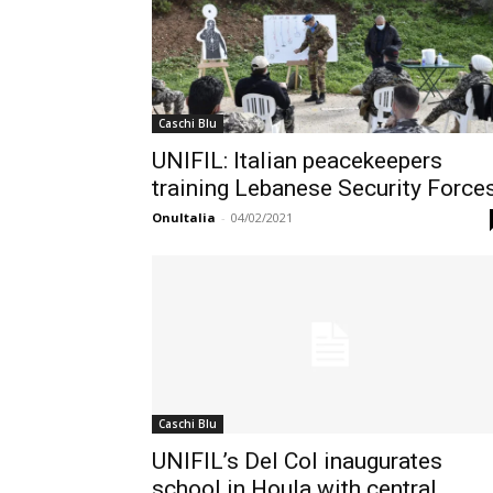
Caschi Blu
UNIFIL: Italian peacekeepers
training Lebanese Security Force
OnuItalia
-
04/02/2021
Caschi Blu
UNIFIL’s Del Col inaugurates
school in Houla with central