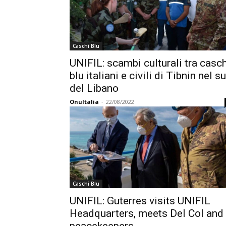
Caschi Blu
UNIFIL: scambi culturali tra casch
blu italiani e civili di Tibnin nel s
del Libano
OnuItalia
-
22/08/2022
Caschi Blu
UNIFIL: Guterres visits UNIFIL
Headquarters, meets Del Col and