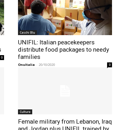
Caschi Blu
UNIFIL: Italian peacekeepers
s
distribute food packages to needy
families
0
OnuItalia
-
20/10/2020
0
Cultura
Female military from Lebanon, Iraq
and Jordan plus UNIFIL trained by