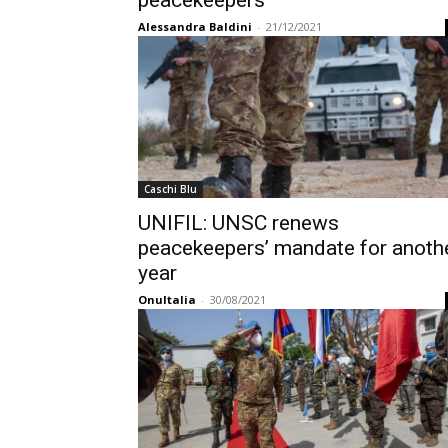
peacekeepers
Alessandra Baldini
-
21/12/2021
Caschi Blu
UNIFIL: UNSC renews
peacekeepers’ mandate for anoth
year
OnuItalia
-
30/08/2021