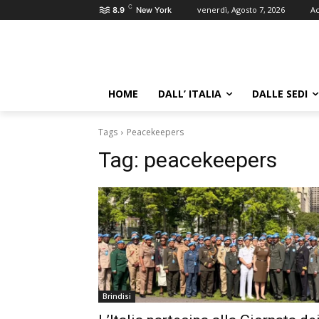
C
venerdì, Agosto 7, 2026
Ac
8.9
New York
HOME
DALL’ ITALIA
DALLE SEDI
Tags
Peacekeepers
Tag:
peacekeepers
Brindisi