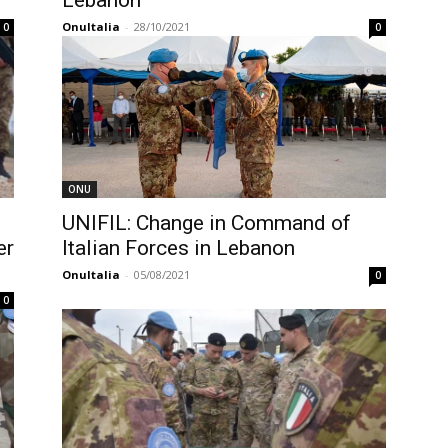
Lebanon
OnuItalia
-
28/10/2021
0
0
ONU
UNIFIL: Change in Command of
er
Italian Forces in Lebanon
OnuItalia
-
05/08/2021
0
0