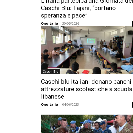
L’Italia partecipa alla Giornata de
Caschi Blu: Tajani, “portano
speranza e pace”
OnuItalia
-
30/05/2026
Caschi Blu
Caschi blu italiani donano banchi
attrezzature scolastiche a scuola
libanese
OnuItalia
-
04/06/2023