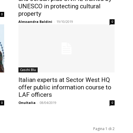
UNESCO in protecting cultural
property
0
Alessandra Baldini
-
19/10/2019
0
Caschi Blu
Italian experts at Sector West HQ
offer public information course to
LAF officers
OnuItalia
-
08/04/2019
0
0
Pagina 1 di 2