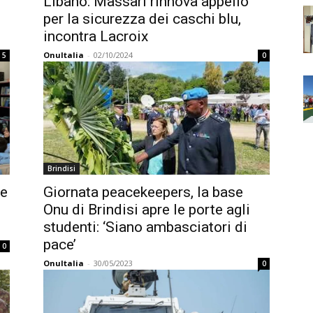
i
Libano: Massari rinnova appello
per la sicurezza dei caschi blu,
incontra Lacroix
OnuItalia
-
02/10/2024
5
0
Brindisi
 e
Giornata peacekeepers, la base
Onu di Brindisi apre le porte agli
studenti: ‘Siano ambasciatori di
pace’
0
OnuItalia
-
30/05/2023
0