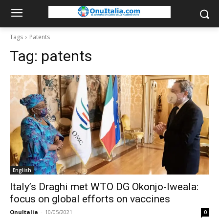
Tags
Patents
Tag:
patents
English
Italy’s Draghi met WTO DG Okonjo-Iweala:
focus on global efforts on vaccines
OnuItalia
-
10/05/2021
0