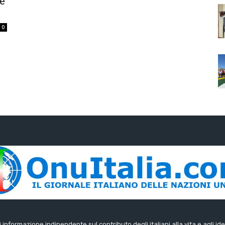
e
0
di informazione indipendente sul contributo degli italiani alla vita e agli ide