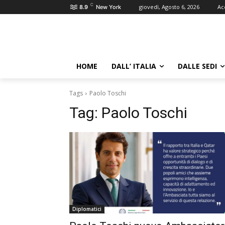
C
giovedì, Agosto 6, 2026
Ac
8.9
New York
HOME
DALL’ ITALIA
DALLE SEDI
Tags
Paolo Toschi
Tag:
Paolo Toschi
Diplomatici