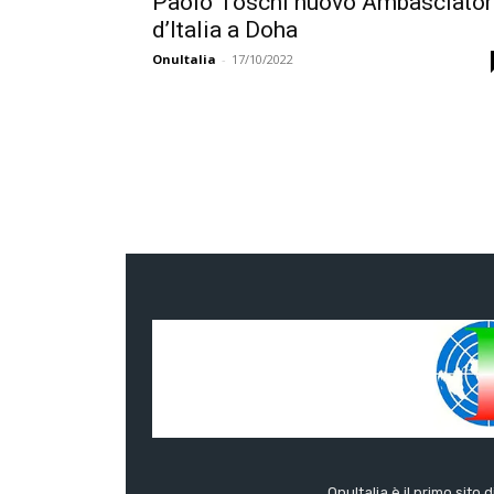
Paolo Toschi nuovo Ambasciator
d’Italia a Doha
OnuItalia
-
17/10/2022
OnuItalia è il primo sito 