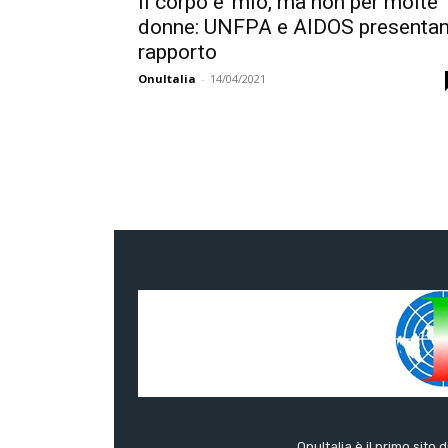
Il corpo e’ mio, ma non per molte
donne: UNFPA e AIDOS presenta
rapporto
OnuItalia
-
14/04/2021
OnuItalia è il primo sito 