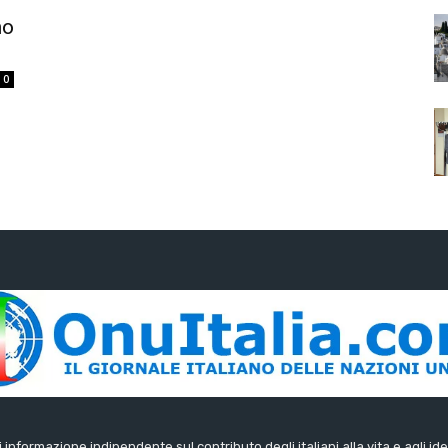
no
0
di informazione indipendente sul contributo degli italiani alla vita e agli ide