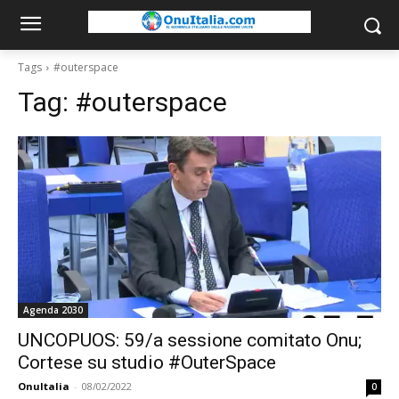
Tags
#outerspace
Tag:
#outerspace
Agenda 2030
UNCOPUOS: 59/a sessione comitato Onu;
Cortese su studio #OuterSpace
OnuItalia
-
08/02/2022
0