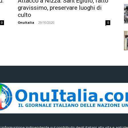
u.
Attacco a Nizza: Sant’Egidio, fatto
gravissimo, preservare luoghi di
culto
OnuItalia
-
29/10/2020
0
0
di informazione indipendente sul contributo degli italiani alla vita e agli ide