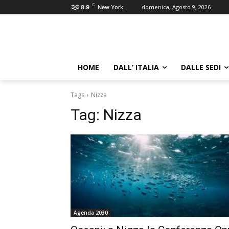
C
domenica, Agosto 9, 2026
8.9
New York
HOME
DALL’ ITALIA
DALLE SEDI
Tags
Nizza
Tag:
Nizza
Agenda 2030