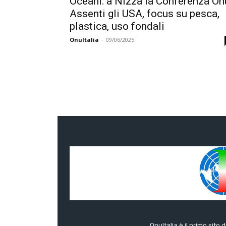
Oceani: a Nizza la Conferenza On
Assenti gli USA, focus su pesca,
plastica, uso fondali
OnuItalia
-
09/06/2025
OnuItalia è il primo sito 