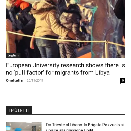
English
European University research shows there is
no ‘pull factor’ for migrants from Libya
OnuItalia
-
20/11/2019
0
I PIÙ LETTI
Da Trieste al Libano: la Brigata Pozzuolo si
unisce alla missione Unifil