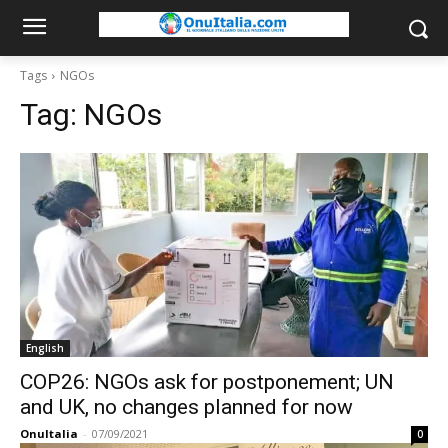
Tags
NGOs
Tag:
NGOs
English
COP26: NGOs ask for postponement; UN
and UK, no changes planned for now
OnuItalia
-
07/09/2021
0