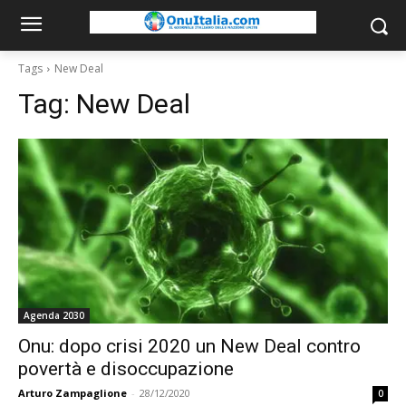
Tags
New Deal
Tag:
New Deal
Agenda 2030
Onu: dopo crisi 2020 un New Deal contro
povertà e disoccupazione
Arturo Zampaglione
-
28/12/2020
0