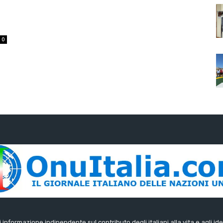
0
di informazione indipendente sul contributo degli italiani alla vita e agli ide