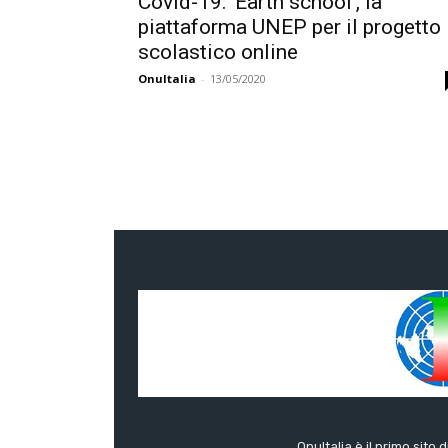
Covid-19: ‘Earth school’, la
piattaforma UNEP per il progetto
scolastico online
OnuItalia
-
13/05/2020
OnuItalia è il primo sito 