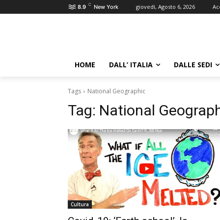
C
giovedì, Agosto 6, 2026
Ac
8.9
New York
HOME
DALL’ ITALIA
DALLE SEDI
Tags
National Geographic
Tag:
National Geograp
Cultura