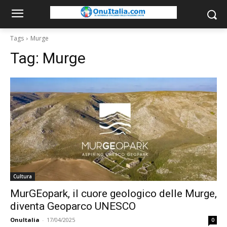
Tags
Murge
Tag:
Murge
Cultura
MurGEopark, il cuore geologico delle Murge,
diventa Geoparco UNESCO
OnuItalia
-
17/04/2025
0