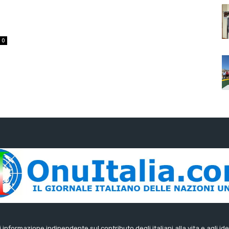
0
di informazione indipendente sul contributo degli italiani alla vita e agli ide