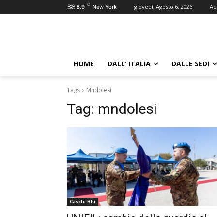
C
giovedì, Agosto 6, 2026
Ac
8.9
New York
HOME
DALL’ ITALIA
DALLE SEDI
Tags
Mndolesi
Tag:
mndolesi
Caschi Blu