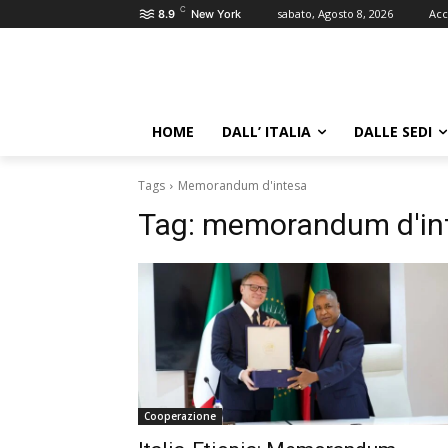
C
sabato, Agosto 8, 2026
Acc
8.9
New York
HOME
DALL’ ITALIA
DALLE SEDI
Tags
Memorandum d'intesa
Tag:
memorandum d'in
Cooperazione