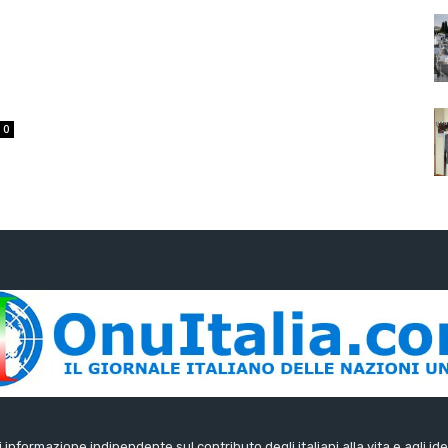
0
di informazione indipendente sul contributo degli italiani alla vita e agli ide