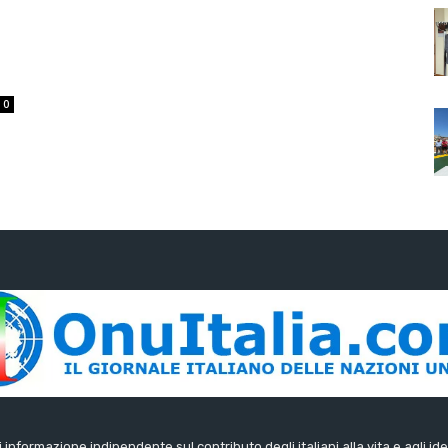
0
di informazione indipendente sul contributo degli italiani alla vita e agli ide