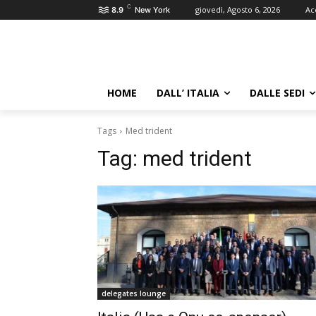
C
giovedì, Agosto 6, 2026
Ac
8.9
New York
HOME
DALL’ ITALIA
DALLE SEDI
Tags
Med trident
Tag:
med trident
delegates lounge