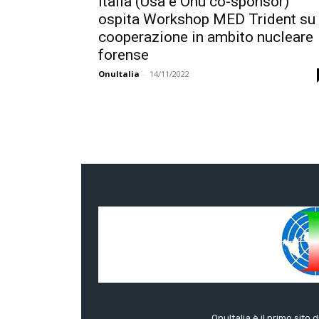
Italia (Usa e Onu co-sponsor)
ospita Workshop MED Trident su
cooperazione in ambito nucleare
forense
OnuItalia
-
14/11/2022
OnuItalia è il primo sito 