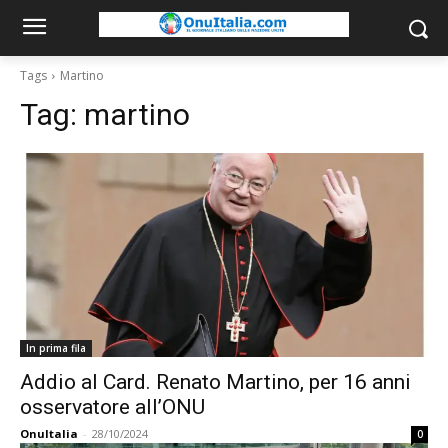
Tags
Martino
Tag:
martino
In prima fila
Addio al Card. Renato Martino, per 16 anni
osservatore all’ONU
OnuItalia
-
28/10/2024
0