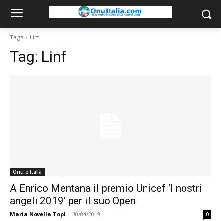
Tags
Linf
Tag:
Linf
Onu e Italia
A Enrico Mentana il premio Unicef ‘I nostri
angeli 2019’ per il suo Open
Maria Novella Topi
-
30/04/2019
0