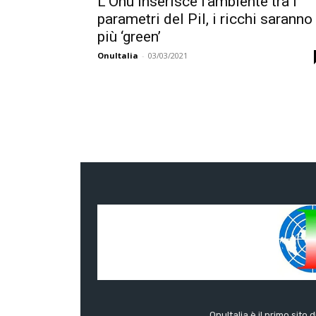
L’Onu inserisce l’ambiente tra i
parametri del Pil, i ricchi saranno 
più ‘green’
OnuItalia
-
03/03/2021
OnuItalia è il primo sito 