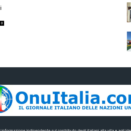
i
0
di informazione indipendente sul contributo degli italiani alla vita e agli ide