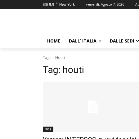
C
venerdì, Agosto 7, 2026
Ac
8.9
New York
HOME
DALL’ ITALIA
DALLE SEDI
Tags
Houti
Tag:
houti
Ong