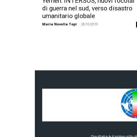
Yemen: INTERSOS, nuovi focolai
di guerra nel sud, verso disastro
umanitario globale
Maria Novella Topi
-
28/10/2019
OnuItalia è il primo sito 