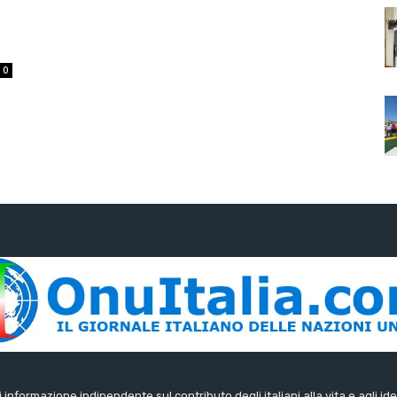
0
di informazione indipendente sul contributo degli italiani alla vita e agli ide