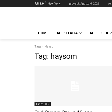
C
giovedì, Agosto 6, 2026
Ac
8.9
New York
HOME
DALL’ ITALIA
DALLE SEDI
Tags
Haysom
Tag:
haysom
Caschi Blu