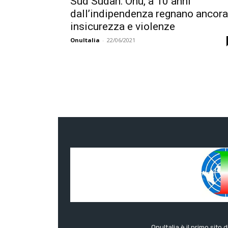
Sud Sudan: Onu, a 10 anni
dall’indipendenza regnano ancora
insicurezza e violenze
OnuItalia
-
22/06/2021
OnuItalia è il primo sito 