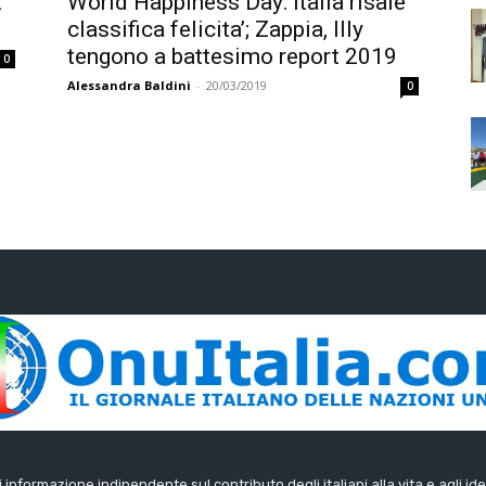
t
World Happiness Day: Italia risale
classifica felicita’; Zappia, Illy
tengono a battesimo report 2019
0
Alessandra Baldini
-
20/03/2019
0
di informazione indipendente sul contributo degli italiani alla vita e agli ide