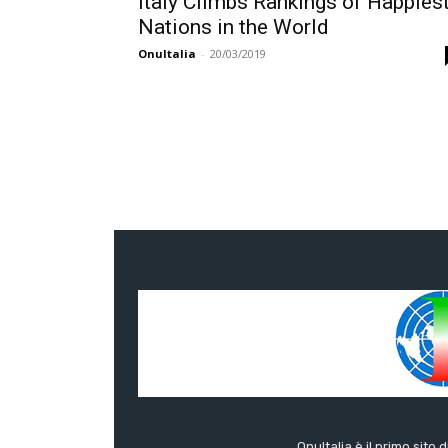
Italy Climbs Rankings of Happies
Nations in the World
OnuItalia
-
20/03/2019
OnuItalia è il primo sito 