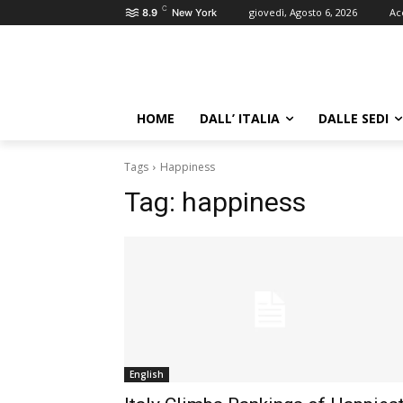
C
giovedì, Agosto 6, 2026
Ac
8.9
New York
HOME
DALL’ ITALIA
DALLE SEDI
Tags
Happiness
Tag:
happiness
English