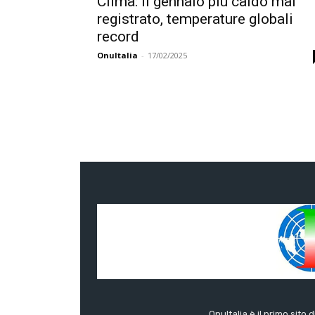
Clima: il gennaio più caldo mai
registrato, temperature globali
record
OnuItalia
-
17/02/2025
OnuItalia è il primo sito 