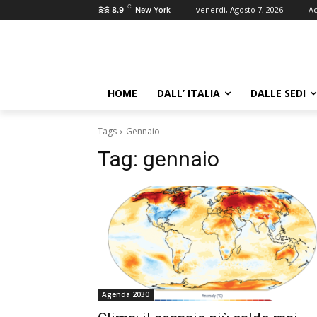
C
venerdì, Agosto 7, 2026
Ac
8.9
New York
HOME
DALL’ ITALIA
DALLE SEDI
Tags
Gennaio
Tag:
gennaio
Agenda 2030