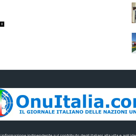
0
di informazione indipendente sul contributo degli italiani alla vita e agli ide