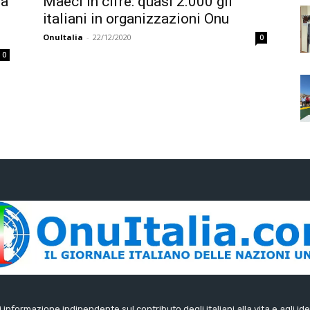
ra
Maeci in cifre: quasi 2.000 gli
italiani in organizzazioni Onu
OnuItalia
-
22/12/2020
0
0
di informazione indipendente sul contributo degli italiani alla vita e agli ide