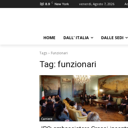
C
venerdì, Agosto 7, 2026
Ac
8.9
New York
HOME
DALL’ ITALIA
DALLE SEDI
Tags
Funzionari
Tag:
funzionari
Carriere