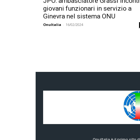
JPO: ambasciatore Grassi incont
giovani funzionari in servizio a
Ginevra nel sistema ONU
OnuItalia
-
16/02/2024
OnuItalia è il primo sito 