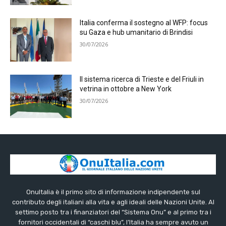
Italia conferma il sostegno al WFP: focus
su Gaza e hub umanitario di Brindisi
30/07/2026
Il sistema ricerca di Trieste e del Friuli in
vetrina in ottobre a New York
30/07/2026
OnuItalia è il primo sito di informazione indipendente sul
contributo degli italiani alla vita e agli ideali delle Nazioni Unite. Al
settimo posto tra i finanziatori del “Sistema Onu” e al primo tra i
fornitori occidentali di “caschi blu”, l’Italia ha sempre avuto un