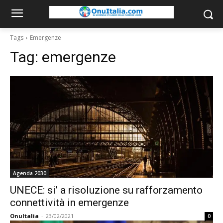
Tags
Emergenze
Tag:
emergenze
Agenda 2030
UNECE: si’ a risoluzione su rafforzamento
connettività in emergenze
OnuItalia
-
23/02/2021
0