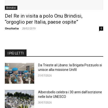
Brindisi
Del Re in visita a polo Onu Brindisi,
“orgoglio per Italia, paese ospite”
OnuItalia
-
28/02/2019
0
I PIÙ LETTI
Da Trieste al Libano: la Brigata Pozzuolo si
unisce alla missione Unifil
31/07/2026
Alberobello celebra i 30 anni dall’iscrizione
nelle liste UNESCO
30/07/2026