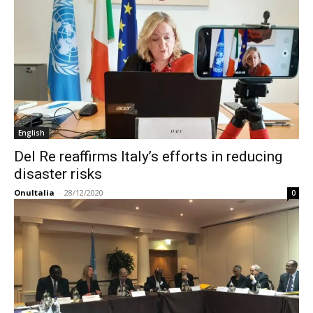
English
Del Re reaffirms Italy’s efforts in reducing
disaster risks
OnuItalia
-
28/12/2020
0