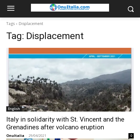
Tags
Displacement
Tag:
Displacement
English
Italy in solidarity with St. Vincent and the
Grenadines after volcano eruption
OnuItalia
-
29/04/2021
0