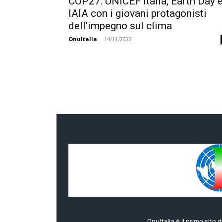
COP27: UNICEF Italia, Earth Day 
IAIA con i giovani protagonisti
dell’impegno sul clima
OnuItalia
-
14/11/2022
OnuItalia è il primo sito 