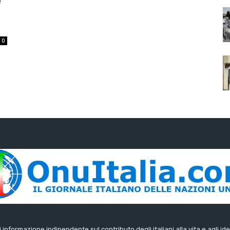
e
0
di informazione indipendente sul contributo degli italiani alla vita e agli ide