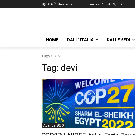
C
domenica, Agosto 9, 2026
8.9
New York
HOME
DALL’ ITALIA
DALLE SEDI
Tags
Devi
Tag:
devi
Agenda 2030