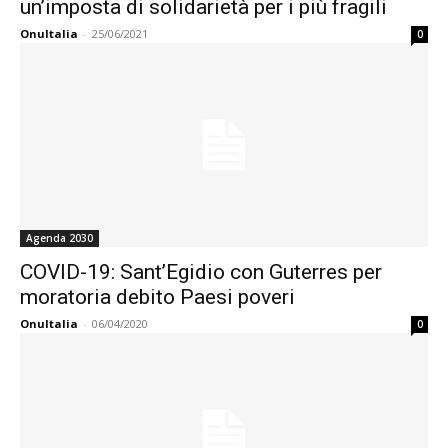
un’imposta di solidarietà per i più fragili
OnuItalia
-
25/06/2021
0
Agenda 2030
COVID-19: Sant’Egidio con Guterres per
moratoria debito Paesi poveri
OnuItalia
-
06/04/2020
0